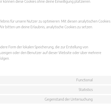
ir können diese Cookies ohne deine Einwilligung platzieren.
ebnis für unsere Nutzer zu optimieren. Mit diesen analytischen Cookies
Wir bitten um deine Erlaubnis, analytische Cookies zu setzen.
dere Form der lokalen Speicherung, die zur Erstellung von
zeigen oder den Benutzer auf dieser Website oder über mehrere
olgen.
Functional
Consent
to
Statistics
Consent
service
to
wordpres
Gegenstand der Untersuchung
Consent
service
to
google-