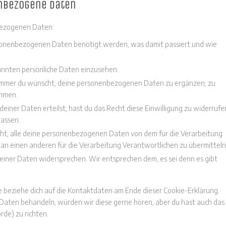
enbezogene Daten
bezogenen Daten:
sonenbezogenen Daten benötigt werden, was damit passiert und wie
annten persönliche Daten einzusehen.
 immer du wünscht, deine personenbezogenen Daten zu ergänzen, zu
ommen.
einer Daten erteilst, hast du das Recht diese Einwilligung zu widerrufe
assen.
ht, alle deine personenbezogenen Daten von dem für die Verarbeitung
 an einen anderen für die Verarbeitung Verantwortlichen zu übermitteln
einer Daten widersprechen. Wir entsprechen dem, es sei denn es gibt
e beziehe dich auf die Kontaktdaten am Ende dieser Cookie-Erklärung.
Daten behandeln, würden wir diese gerne hören, aber du hast auch das
de) zu richten.