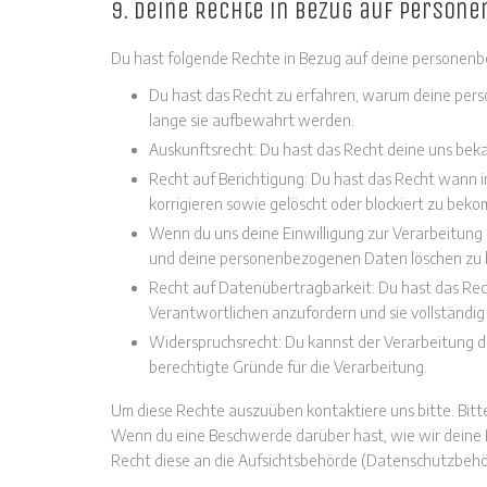
9. Deine Rechte in Bezug auf person
Du hast folgende Rechte in Bezug auf deine personen
Du hast das Recht zu erfahren, warum deine per
lange sie aufbewahrt werden.
Auskunftsrecht: Du hast das Recht deine uns bek
Recht auf Berichtigung: Du hast das Recht wann
adress
korrigieren sowie gelöscht oder blockiert zu bek
Wenn du uns deine Einwilligung zur Verarbeitung d
nukava – new digital coverings
und deine personenbezogenen Daten löschen zu l
Am Wiestebruch 68-70
Recht auf Datenübertragbarkeit: Du hast das Rec
28870 Ottersberg
Verantwortlichen anzufordern und sie vollständig
Germany
Widerspruchsrecht: Du kannst der Verarbeitung d
berechtigte Gründe für die Verarbeitung.
Um diese Rechte auszuüben kontaktiere uns bitte. Bitt
write us an email
Wenn du eine Beschwerde darüber hast, wie wir deine 
info(at)nukava.com
Recht diese an die Aufsichtsbehörde (Datenschutzbehör